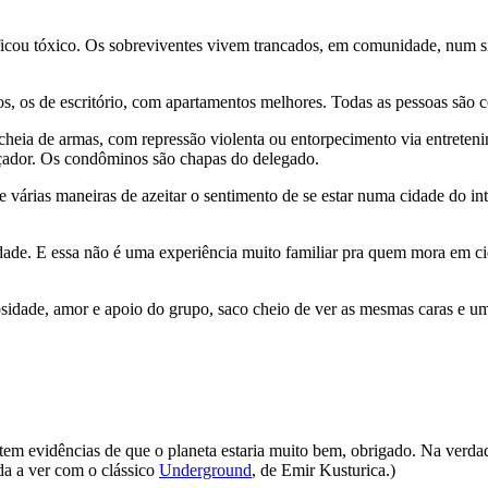
 ficou tóxico. Os sobreviventes vivem trancados, em comunidade, num s
os, os de escritório, com apartamentos melhores. Todas as pessoas são c
, cheia de armas, com repressão violenta ou entorpecimento via entreten
çador. Os condôminos são chapas do delegado.
 e várias maneiras de azeitar o sentimento de se estar numa cidade do in
dade. E essa não é uma experiência muito familiar pra quem mora em 
sidade, amor e apoio do grupo, saco cheio de ver as mesmas caras e um
stem evidências de que o planeta estaria muito bem, obrigado. Na verda
da a ver com o clássico
Underground
, de Emir Kusturica.)