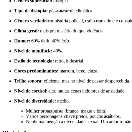
Gênero superficial:
distopia.
Tipo de distopia:
pós-catástrofe climática.
Gênero verdadeiro:
história policial, estilo true crime e conspi
Clima geral:
mais pra mistério do que violência.
Humor:
60% dark, 40% fofo.
Nível de mindfuck:
40%.
Estilo de tecnologia:
retrô, industrial.
Cores predominantes:
marrom, bege, cinza.
Trilha sonora:
eficiente, mas no nível de passar despercebida.
Nível de cortisol
: alto, muitas cenas indutoras de ansiedade.
Nível de diversidade:
médio.
Mulher protagonista (branca, magra e loira).
Vários personagens-chave pretos, poucos asiáticos.
Nenhuma menção à diversidade sexual. Um amor romântic