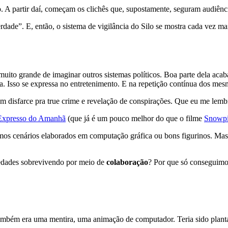
lo. A partir daí, começam os clichês que, supostamente, seguram audiênc
dade”. E, então, o sistema de vigilância do Silo se mostra cada vez mai
ito grande de imaginar outros sistemas políticos. Boa parte dela acaba
a. Isso se expressa no entretenimento. E na repetição contínua dos mes
 um disfarce pra true crime e revelação de conspirações. Que eu me lem
Expresso do Amanhã
(que já é um pouco melhor do que o filme
Snowpi
 cenários elaborados em computação gráfica ou bons figurinos. Mas q
iedades sobrevivendo por meio de
colaboração
? Por que só conseguimos
também era uma mentira, uma animação de computador. Teria sido planta